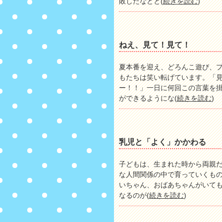
敗したなどと(
続きを読む
)
ねえ、見て！見て！
夏本番を迎え、どろんこ遊び、
もたちは笑い転げています。「
ー！！」一日に何回この言葉を
ができるようにな(
続きを読む
)
乳児と「よく」かかわる
子どもは、生まれた時から両親
な人間関係の中で育っていくもの
いちゃん、おばあちゃんがいて
なるのが(
続きを読む
)