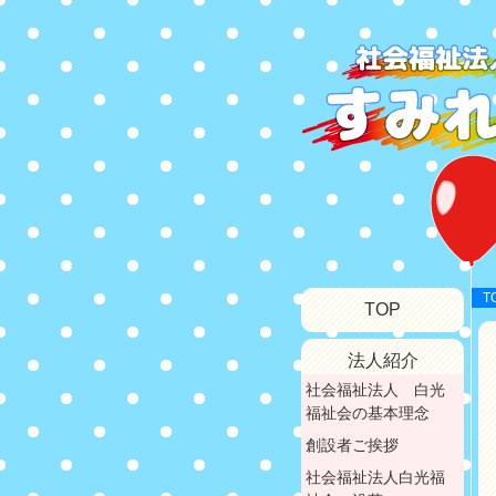
T
TOP
法人紹介
社会福祉法人 白光
福祉会の基本理念
創設者ご挨拶
社会福祉法人白光福