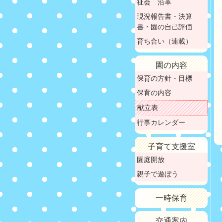
祉会 沿革
現況報告書・決算
書・園の自己評価
育ち合い（連載）
園の内容
保育の方針・目標
保育の内容
献立表
行事カレンダー
子育て支援室
園庭開放
親子で遊ぼう
一時保育
交通案内