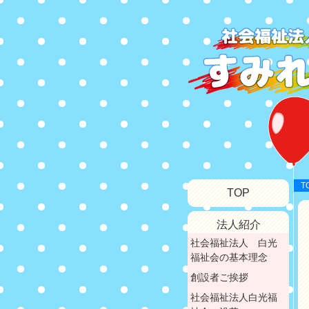
T
TOP
法人紹介
社会福祉法人 白光
福祉会の基本理念
創設者ご挨拶
社会福祉法人白光福