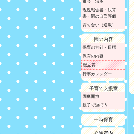
祉会 沿革
現況報告書・決算
書・園の自己評価
育ち合い（連載）
園の内容
保育の方針・目標
保育の内容
献立表
行事カレンダー
子育て支援室
園庭開放
親子で遊ぼう
一時保育
交通案内