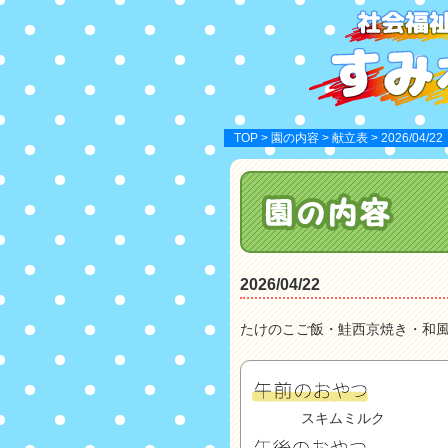
TOP
>
園の内容
>
献立表
> 2026/04/22
2026/04/22
たけのこご飯・鮭西京焼き・和風
スキムミルク