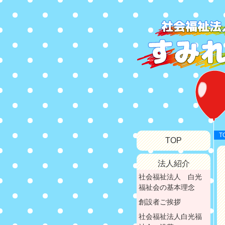
T
TOP
法人紹介
社会福祉法人 白光
福祉会の基本理念
創設者ご挨拶
社会福祉法人白光福