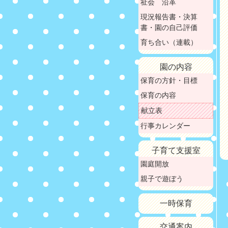
祉会 沿革
現況報告書・決算
書・園の自己評価
育ち合い（連載）
園の内容
保育の方針・目標
保育の内容
献立表
行事カレンダー
子育て支援室
園庭開放
親子で遊ぼう
一時保育
交通案内