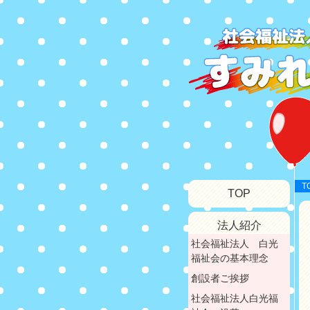
T
TOP
法人紹介
社会福祉法人 白光
福祉会の基本理念
創設者ご挨拶
社会福祉法人白光福