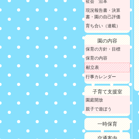
祉会 沿革
現況報告書・決算
書・園の自己評価
育ち合い（連載）
園の内容
保育の方針・目標
保育の内容
献立表
行事カレンダー
子育て支援室
園庭開放
親子で遊ぼう
一時保育
交通案内