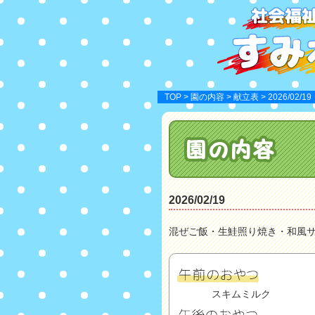
TOP
>
園の内容
>
献立表
> 2026/02/19
2026/02/19
混ぜご飯・生鮭照り焼き・和風
スキムミルク