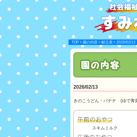
TOP
>
園の内容
>
献立表
> 2026/02/13
2026/02/13
きのこうどん・バナナ {ゆで青菜
スキムミルク