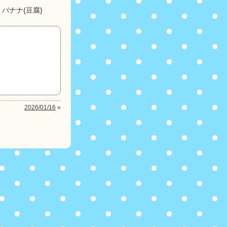
バナナ{豆腐}
2026/01/16
»