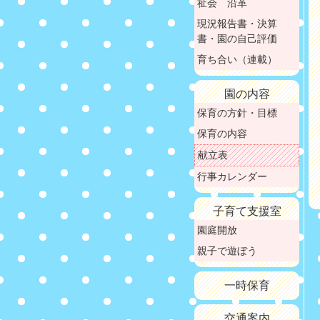
祉会 沿革
現況報告書・決算
書・園の自己評価
育ち合い（連載）
園の内容
保育の方針・目標
保育の内容
献立表
行事カレンダー
子育て支援室
園庭開放
親子で遊ぼう
一時保育
交通案内