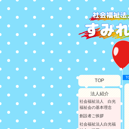
T
TOP
法人紹介
社会福祉法人 白光
福祉会の基本理念
創設者ご挨拶
社会福祉法人白光福